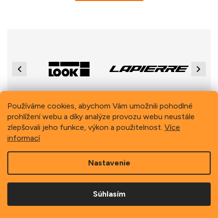
Previous
Next
Používáme cookies, abychom Vám umožnili pohodlné
prohlížení webu a díky analýze provozu webu neustále
Z
zlepšovali jeho funkce, výkon a použitelnost.
Více
á
informací
p
Copyright 2026
Schindler, spol. s r.o.
. Všetky práva
ä
vyhradené.
t
Nastavenie
i
e
Súhlasím