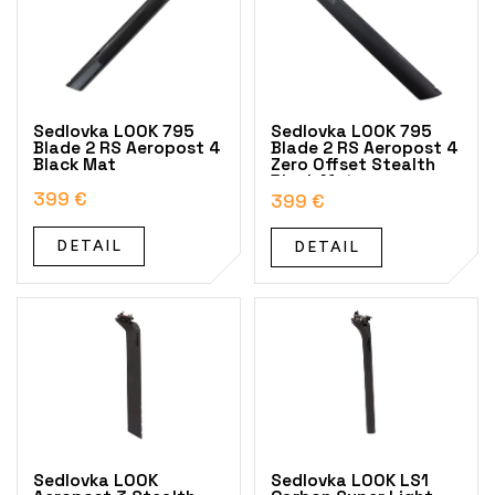
i
s
p
r
o
Sedlovka LOOK 795
Sedlovka LOOK 795
d
Blade 2 RS Aeropost 4
Blade 2 RS Aeropost 4
Black Mat
Zero Offset Stealth
u
Black Mat
k
399 €
399 €
t
o
DETAIL
DETAIL
v
Sedlovka LOOK
Sedlovka LOOK LS1