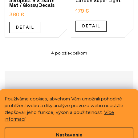
Aeropost 3 Stealth
Carbon Super Light
Mat / Glossy Decals
179 €
380 €
DETAIL
DETAIL
4
položiek celkom
O
v
l
á
d
a
c
i
Previous
Next
Používáme cookies, abychom Vám umožnili pohodlné
e
prohlížení webu a díky analýze provozu webu neustále
p
zlepšovali jeho funkce, výkon a použitelnost.
Více
r
informací
v
k
Z
y
Nastavenie
á
v